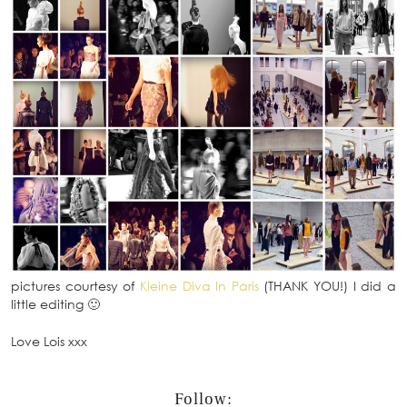
pictures courtesy of
Kleine Diva In Paris
(THANK YOU!) I did a
little editing 🙂
Love Lois xxx
Follow: