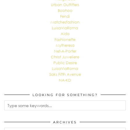
Urban Outfitters
Boohoo
Fendi
Matchesfashion
LuisaViaRoma
Aldo
Fashionette
Mytheresa
Net-A-Porter
Christ Juweliere
Public Desire
LuisaViaRoma
Saks Fifth Avenue
NA-KD
LOOKING FOR SOMETHING?
ARCHIVES