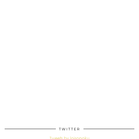
TWITTER
Tweets by loisopoku