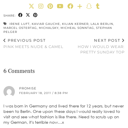
SHARE:
IRENE LUFT
,
KAVIAR GAUCHE
,
KILIAN KERNER
,
LALA BERLIN
,
MARCEL OSTERTAG
,
MICHALSKY
,
MICHEAL SONNTAG
,
STEPHAN
PELGER
PREVIOUS POST
NEXT POST
PINK MEETS NUDE & CAMEL
HOW I WOULD WEAR:
PRETTY SUNDAY TOP
6 Comments
PROMISE
FEBRUARY 18, 2011 / 8:38 PM
I was born in Germany and lived there for 12 years, but never
been to Berlin. One upon these days I would really loved to
visit and see what fashion is like there. Need to scrub up on
my German, it's terrible now…x