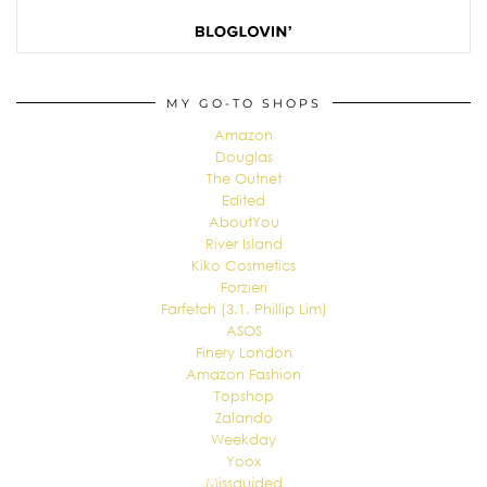
MY GO-TO SHOPS
Amazon
Douglas
The Outnet
Edited
AboutYou
River Island
Kiko Cosmetics
Forzieri
Farfetch (3.1. Phillip Lim)
ASOS
Finery London
Amazon Fashion
Topshop
Zalando
Weekday
Yoox
Missguided