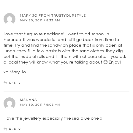
MARY JO FROM TRUSTYOURSTYLE
MAY 30, 2011 / 8:33 AM
Love that turquoise necklace! I went to art school in
Florence–it was wonderful and I still go back from time to
time. Try and find the sandwich place that is only open at
lunch–they fill a few baskets with the sandwiches–they dig
out the inside of rolls and fill them with cheese etc. If you ask
a local they will know what you're talking about 🙂 Enjoy!
xo Mary Jo
REPLY
MSNANA_
MAY 30, 2011 / 9:06 AM
i love the jewellery especially the sea blue one x
REPLY