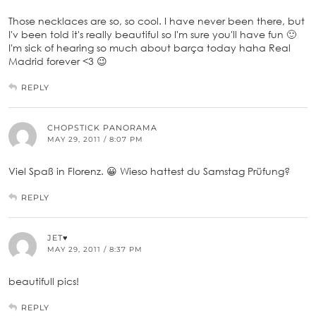
Those necklaces are so, so cool. I have never been there, but
I'v been told it's really beautiful so I'm sure you'll have fun 🙂
I'm sick of hearing so much about barça today haha Real
Madrid forever <3 😉
REPLY
CHOPSTICK PANORAMA
MAY 29, 2011 / 8:07 PM
Viel Spaß in Florenz. 😀 Wieso hattest du Samstag Prüfung?
REPLY
JET♥
MAY 29, 2011 / 8:37 PM
beautifull pics!
REPLY