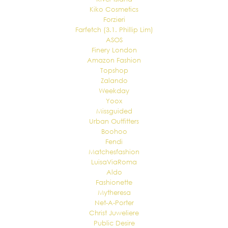
Kiko Cosmetics
Forzieri
Farfetch (3.1. Phillip Lim)
ASOS
Finery London
Amazon Fashion
Topshop
Zalando
Weekday
Yoox
Missguided
Urban Outfitters
Boohoo
Fendi
Matchesfashion
LuisaViaRoma
Aldo
Fashionette
Mytheresa
Net-A-Porter
Christ Juweliere
Public Desire