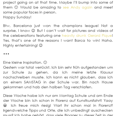
project going on at that time. Maybe I’ll bump into some of
them 🙂 Would be amazing to
see Andy again
and meet
some popular faces in person.
Happy Sunday!
Btw, Barcelona just won the champions league! Not a
surprise, I know 😉 But I can’t wait for pictures and videos of
the celeberations featuring one
heavily drunk Gerard Pique
!
Yes, that’s one of the reasons I want Barca to win! Haha.
Highly entertaining! 😉
•••
Eine kleine Inspiration. 🙂
Gestern war total verrückt. Ich bin sehr früh aufgestanden um
zur Schule zu gehen, da ich meine letzte Klausur
nachschreiben musste. Ich kann es nicht glauben, dass ich
an einem SAMSTAG in der Schule war. Bin nach Hause
gekommen und hab den halben Tag verschlafen.
Diese Woche habe ich nur am Montag Schule und am Ende
der Woche bin ich schon in Florenz auf Kunstkursfahrt! Yaay
😀 Ich freue mich riesig! Wart ihr schon mal in Florenz?
Irgendwelche Tipps und Orte, die ich unbedingt auschecken
muss? Ich habe gehört, dass viele Blogger zu dieser Zeit in der