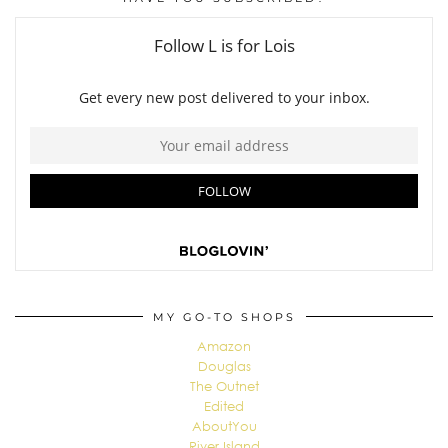
MY GO-TO SHOPS
Amazon
Douglas
The Outnet
Edited
AboutYou
River Island