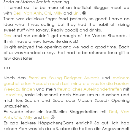
Soda or
Maison Scotch
opening.
It turned out to be more of an inofficial Blogger meet up
with
Desi
,
Van Anh
,
Chi
,
Milly
and
Lini
. 😛
There was delicious finger food (seriously so good! I have no
idea what I was eating, but they had the habit of mixing
sweet stuff with savory. Really good!) and drinks.
Desi
and me couldn’t get enough of the Vodka Rhubarb. I
think I have a new favourite drink xD
Us girls enjoyed the opening and we had a good time. Each
of us was handed a key, that had to be returned for a gift a
few days later.
•••
Nach den
Premium Young Designer Awards
und
meinem
gescheiterten Versuch noch Last-minute etwas für die Fashion
Week zu finden
und mein
freundliches Aufeinandertreffen
mit
Jasonitos
, raste ich schnell nach Hause um zu duschen und
mich fürs Scotch and Soda oder
Maison Scotch
Opening
umzuziehen.
Es wurde eher ein inoffizielles Bloggertreffen mit
Desi
,
Van
Anh
,
Chi
,
Milly
und
Lini
😛
Es gab leckere Häppchen(Ganz ehrlich? So gut! Ich hab
keinen Plan was ich da aß, aber die hatten die Angewonheit