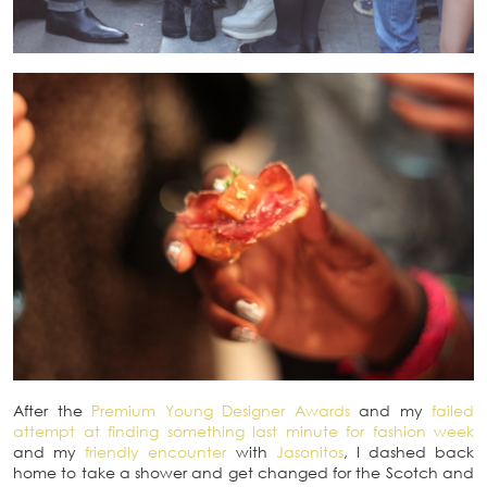
After the
Premium Young Designer Awards
and my
failed
attempt at finding something last minute for fashion week
and my
friendly encounter
with
Jasonitos
, I dashed back
home to take a shower and get changed for the Scotch and