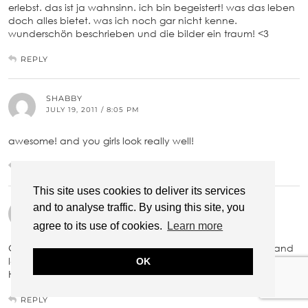
erlebst. das ist ja wahnsinn. ich bin begeistert! was das leben
doch alles bietet. was ich noch gar nicht kenne.
wunderschön beschrieben und die bilder ein traum! <3
REPLY
SHABBY
JULY 19, 2011 / 8:05 PM
awesome! and you girls look really well!
REPLY
This site uses cookies to deliver its services
KAYLEIGH
and to analyse traffic. By using this site, you
JULY 19, 2011 / 8:07 PM
agree to its use of cookies.
Learn more
Gorgeous,you all looked so lovely,it looks amazing there,and
looks like you had a super time x
OK
Hope you have a lovely day <3
REPLY