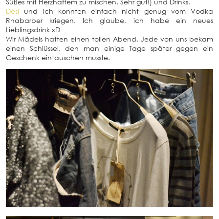
Süßes mit Herzhaftem zu mischen. Sehr gut!) und Drinks.
Desi
und ich konnten einfach nicht genug vom Vodka
Rhabarber kriegen. Ich glaube, ich habe ein neues
Lieblingsdrink xD
Wir Mädels hatten einen tollen Abend. Jede von uns bekam
einen Schlüssel, den man einige Tage später gegen ein
Geschenk eintauschen musste.