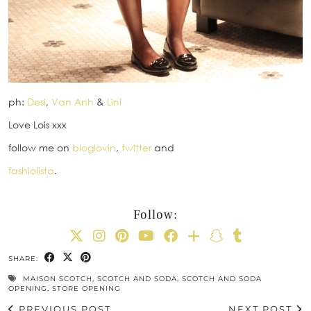
ph:
Desi
,
Van Anh
&
Lini
Love Lois xxx
follow me on
bloglovin
,
twitter
and
fashiolista
.
Follow:
SHARE:
MAISON SCOTCH
,
SCOTCH AND SODA
,
SCOTCH AND SODA
OPENING
,
STORE OPENING
PREVIOUS POST
NEXT POST