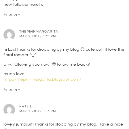
new follower here! x
REPLY
THEPINKMARGARITA
MAY 9, 2011 / 6:39 PM
hi Lois! thanks for dropping by my blog 🙂 cute outfit! love the
floral romper ^_^
btw, following you now. 🙂 follow me back?
much love,
http://thepinkmargarita.blogspot.com/
REPLY
KATE L.
MAY 9, 2011 / 6:53 PM
lovely jumpsuit! Thanks for stopping by my blog. Have a nice