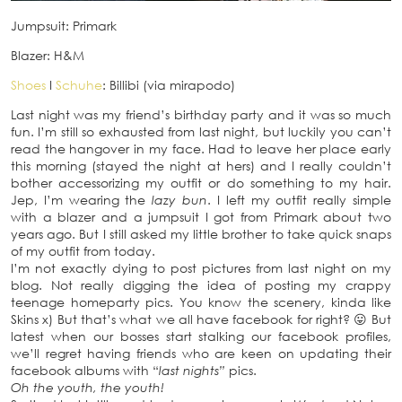
Jumpsuit: Primark
Blazer: H&M
Shoes
I
Schuhe
: Billibi (via mirapodo)
Last night was my friend’s birthday party and it was so much
fun. I’m still so exhausted from last night, but luckily you can’t
read the hangover in my face. Had to leave her place early
this morning (stayed the night at hers) and I really couldn’t
bother accessorizing my outfit or do something to my hair.
Jep, I’m wearing the
lazy bun
. I left my outfit really simple
with a blazer and a jumpsuit I got from Primark about two
years ago. But I still asked my little brother to take quick snaps
of my outfit from today.
I’m not exactly dying to post pictures from last night on my
blog. Not really digging the idea of posting my crappy
teenage homeparty pics. You know the scenery, kinda like
Skins x) But that’s what we all have facebook for right? 😛 But
latest when our bosses start stalking our facebook profiles,
we’ll regret having friends who are keen on updating their
facebook albums with “
last nights”
pics.
Oh the youth, the youth!