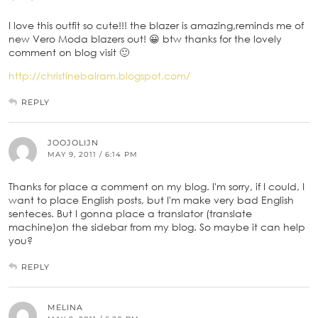
I love this outfit so cute!!! the blazer is amazing,reminds me of
new Vero Moda blazers out! 😀 btw thanks for the lovely
comment on blog visit 🙂
http://christinebalram.blogspot.com/
REPLY
JOOJOLIJN
MAY 9, 2011 / 6:14 PM
Thanks for place a comment on my blog. I'm sorry, if I could, I
want to place English posts, but I'm make very bad English
senteces. But I gonna place a translator (translate
machine)on the sidebar from my blog. So maybe it can help
you?
REPLY
MELINA