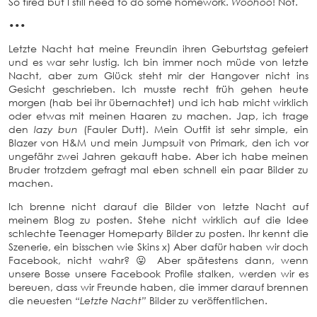
So tired but I still need to do some homework.
Woohoo
! Not.
•••
Letzte Nacht hat meine Freundin ihren Geburtstag gefeiert
und es war sehr lustig. Ich bin immer noch müde von letzte
Nacht, aber zum Glück steht mir der Hangover nicht ins
Gesicht geschrieben. Ich musste recht früh gehen heute
morgen (hab bei ihr übernachtet) und ich hab micht wirklich
oder etwas mit meinen Haaren zu machen. Jap, ich trage
den
lazy bun
(Fauler Dutt). Mein Outfit ist sehr simple, ein
Blazer von H&M und mein Jumpsuit von Primark, den ich vor
ungefähr zwei Jahren gekauft habe. Aber ich habe meinen
Bruder trotzdem gefragt mal eben schnell ein paar Bilder zu
machen.
Ich brenne nicht darauf die Bilder von letzte Nacht auf
meinem Blog zu posten. Stehe nicht wirklich auf die Idee
schlechte Teenager Homeparty Bilder zu posten. Ihr kennt die
Szenerie, ein bisschen wie Skins x) Aber dafür haben wir doch
Facebook, nicht wahr? 😛 Aber spätestens dann, wenn
unsere Bosse unsere Facebook Profile stalken, werden wir es
bereuen, dass wir Freunde haben, die immer darauf brennen
die neuesten
“Letzte Nacht”
Bilder zu veröffentlichen.