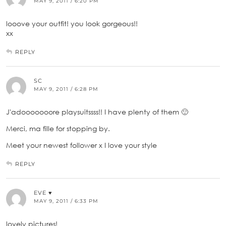
MAY 9, 2011 / 6:20 PM
looove your outfit! you look gorgeous!!
xx
REPLY
SC
MAY 9, 2011 / 6:28 PM
J'adooooooore playsuitssss!! I have plenty of them 🙂
Merci, ma fille for stopping by.
Meet your newest follower x I love your style
REPLY
EVE ♥
MAY 9, 2011 / 6:33 PM
lovely pictures!