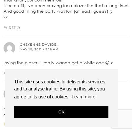
Nice outfit, I've been craving for a blazer like that a long time!
And good thing the party was fun (at least I guess?) (:
xx
REPLY
CHEYENNE DAVIDE.
MAY 10, 2011 / 9:18 AM
loving the blazer – I really wanna get a white one 😀 x
REPLY
This site uses cookies to deliver its services
and to analyse traffic. By using this site, you
FABIÉNNE
MAY 10, 2011 / 12:45 PM
agree to its use of cookies.
Learn more
great photos! thanks for the comment!!
OK
xxo
THATGIRLKIP