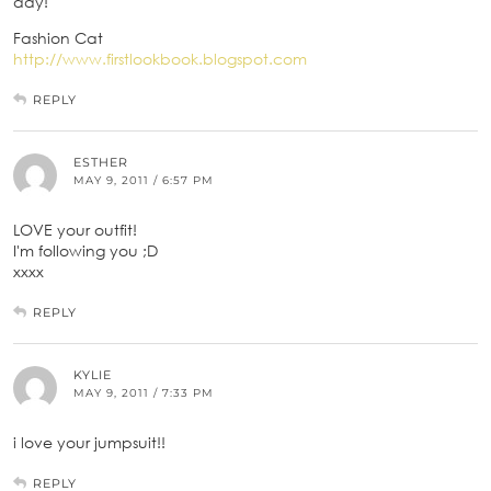
day!
Fashion Cat
http://www.firstlookbook.blogspot.com
REPLY
ESTHER
MAY 9, 2011 / 6:57 PM
LOVE your outfit!
I'm following you ;D
xxxx
REPLY
KYLIE
MAY 9, 2011 / 7:33 PM
i love your jumpsuit!!
REPLY