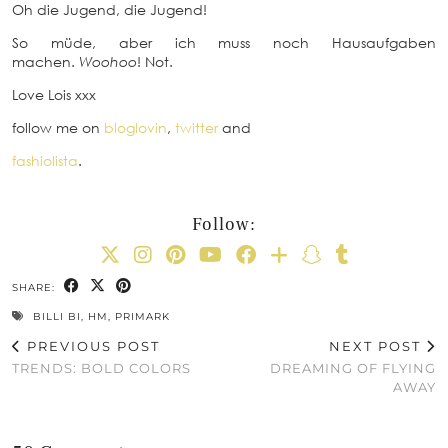
Oh die Jugend, die Jugend!
So müde, aber ich muss noch Hausaufgaben
machen.
Woohoo
! Not.
Love Lois xxx
follow me on
bloglovin
,
twitter
and
fashiolista
.
Follow:
SHARE:
BILLI BI
,
HM
,
PRIMARK
PREVIOUS POST
NEXT POST
TRENDS: BOLD COLORS
DREAMING OF FLYING
AWAY