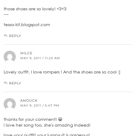
those shoes are so lovely! <3<3
~~
tessa-kit.blogspot.com
REPLY
MILCE
MAY 9, 2011 / 11:23 AM
Lovely outfit. I love rompers ! And the shoes are so cool :]
REPLY
ANOUCK
MAY 9, 2011 / 5:47 PM
thanks for your comment! 😀
i love her song too, she's amazing indeed!
love your outfit! your jumpsuit is gorgeous!