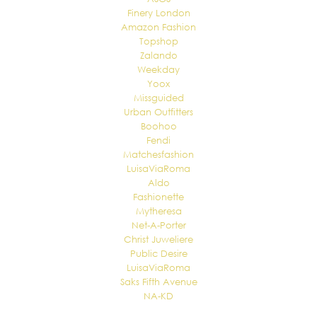
Finery London
Amazon Fashion
Topshop
Zalando
Weekday
Yoox
Missguided
Urban Outfitters
Boohoo
Fendi
Matchesfashion
LuisaViaRoma
Aldo
Fashionette
Mytheresa
Net-A-Porter
Christ Juweliere
Public Desire
LuisaViaRoma
Saks Fifth Avenue
NA-KD