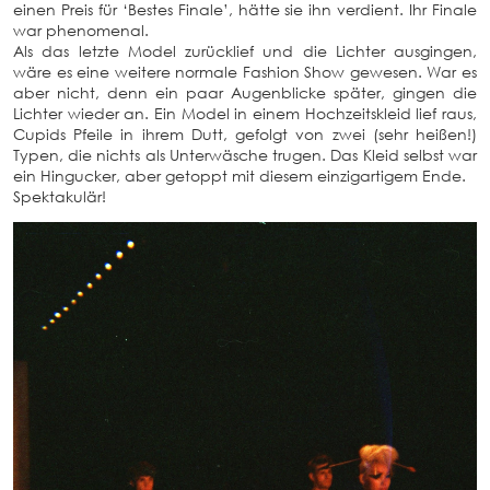
einen Preis für ‘Bestes Finale’, hätte sie ihn verdient. Ihr Finale
war phenomenal.
Als das letzte Model zurücklief und die Lichter ausgingen,
wäre es eine weitere normale Fashion Show gewesen. War es
aber nicht, denn ein paar Augenblicke später, gingen die
Lichter wieder an. Ein Model in einem Hochzeitskleid lief raus,
Cupids Pfeile in ihrem Dutt, gefolgt von zwei (sehr heißen!)
Typen, die nichts als Unterwäsche trugen. Das Kleid selbst war
ein Hingucker, aber getoppt mit diesem einzigartigem Ende.
Spektakulär!