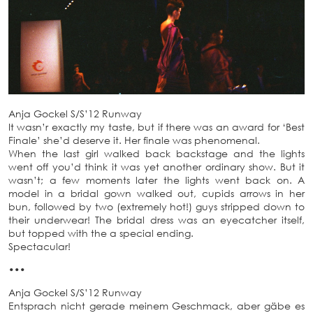
Anja Gockel S/S’12 Runway
It wasn’r exactly my taste, but if there was an award for ‘Best
Finale’ she’d deserve it. Her finale was phenomenal.
When the last girl walked back backstage and the lights
went off you’d think it was yet another ordinary show. But it
wasn’t; a few moments later the lights went back on. A
model in a bridal gown walked out, cupids arrows in her
bun, followed by two (extremely hot!) guys stripped down to
their underwear! The bridal dress was an eyecatcher itself,
but topped with the a special ending.
Spectacular!
•••
Anja Gockel S/S’12 Runway
Entsprach nicht gerade meinem Geschmack, aber gäbe es