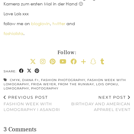
Kamera zum ersten Mal in der Hand 🙂
Love Lois xxx
follow me on
bloglovin
,
twitter
and
fashiolista
.
Follow:
SHARE:
CMYK
,
DIANA F+
,
FASHION PHOTOGRAPHY
,
FASHION WEEK WITH
LOMOGRAPHY
,
FRIDA WEYER
,
FROM THE RUNWAY
,
LOIS OPOKU
,
LOMOGRAPHY
,
PHOTOGRAPHY
PREVIOUS POST
NEXT POST
FASHION WEEK WITH
BIRTHDAY AND AMERICAN
LOMOGRAPHY I ASANDRI
APPAREL EVENT
3 Comments