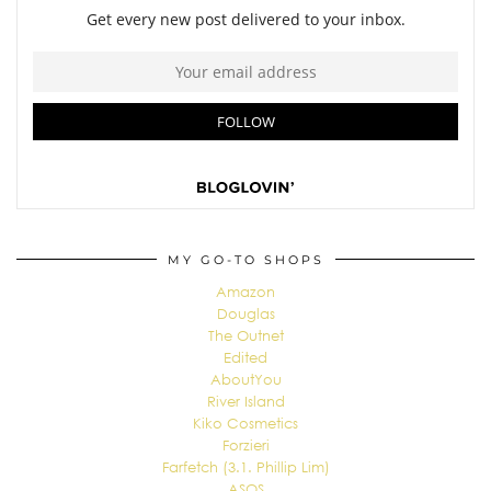
MY GO-TO SHOPS
Amazon
Douglas
The Outnet
Edited
AboutYou
River Island
Kiko Cosmetics
Forzieri
Farfetch (3.1. Phillip Lim)
ASOS