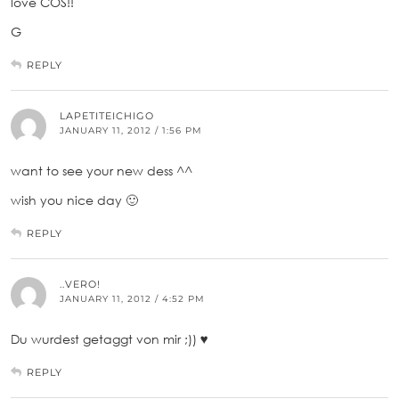
love COS!!
G
REPLY
LAPETITEICHIGO
JANUARY 11, 2012 / 1:56 PM
want to see your new dess ^^
wish you nice day 🙂
REPLY
..VERO!
JANUARY 11, 2012 / 4:52 PM
Du wurdest getaggt von mir ;)) ♥
REPLY