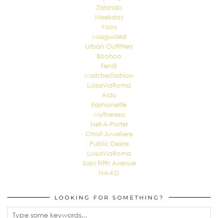
Zalando
Weekday
Yoox
Missguided
Urban Outfitters
Boohoo
Fendi
Matchesfashion
LuisaViaRoma
Aldo
Fashionette
Mytheresa
Net-A-Porter
Christ Juweliere
Public Desire
LuisaViaRoma
Saks Fifth Avenue
NA-KD
LOOKING FOR SOMETHING?