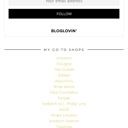
MY GO-TO SHOPS
Amazon
Douglas
The Outnet
Edited
AboutYou
River Island
Kiko Cosmetics
Forzieri
Farfetch (3.1. Phillip Lim)
ASOS
Finery London
Amazon Fashion
Topshop