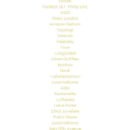
Forzieri
Farfetch (3.1. Phillip Lim)
ASOS
Finery London
Amazon Fashion
Topshop
Zalando
Weekday
Yoox
Missguided
Urban Outfitters
Boohoo
Fendi
Matchesfashion
LuisaViaRoma
Aldo
Fashionette
Mytheresa
Net-A-Porter
Christ Juweliere
Public Desire
LuisaViaRoma
Saks Fifth Avenue