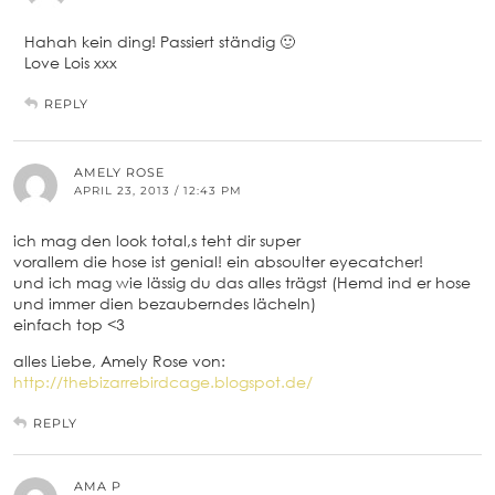
Hahah kein ding! Passiert ständig 🙂
Love Lois xxx
REPLY
AMELY ROSE
APRIL 23, 2013 / 12:43 PM
ich mag den look total,s teht dir super
vorallem die hose ist genial! ein absoulter eyecatcher!
und ich mag wie lässig du das alles trägst (Hemd ind er hose
und immer dien bezauberndes lächeln)
einfach top <3
alles Liebe, Amely Rose von:
http://thebizarrebirdcage.blogspot.de/
REPLY
AMA P