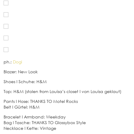
ph.:
Dogi
Blazer: New Look
Shoes
I
Schuhe: H&M
Top: H&M (stolen from Louisa’s closet
I
von Louisa geklaut)
Pants
I
Hose: THANKS TO Motel Rocks
Belt
I
Gürtel: H&M
Bracelet
I
Armband: Weekday
Bag
I
Tasche: THANKS TO Glossybox Style
Necklace
I
Kette: Vintage