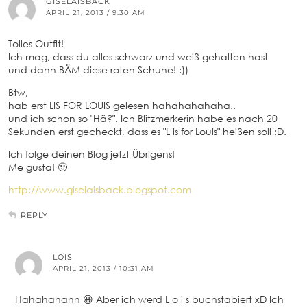
GISELAISBACK
APRIL 21, 2013 / 9:30 AM
Tolles Outfit!
Ich mag, dass du alles schwarz und weiß gehalten hast
und dann BÄM diese roten Schuhe! :))
Btw,
hab erst LIS FOR LOUIS gelesen hahahahahaha..
und ich schon so "Hä?". Ich Blitzmerkerin habe es nach 20
Sekunden erst gecheckt, dass es "L is for Louis" heißen soll :D.
Ich folge deinen Blog jetzt Übrigens!
Me gusta! 🙂
http://www.giselaisback.blogspot.com
REPLY
LOIS
APRIL 21, 2013 / 10:31 AM
Hahahahahh 😀 Aber ich werd L o i s buchstabiert xD Ich