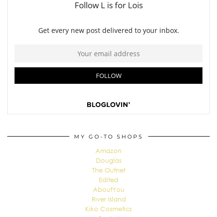
MY GO-TO SHOPS
Amazon
Douglas
The Outnet
Edited
AboutYou
River Island
Kiko Cosmetics