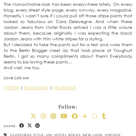
The Monochrome look has been everywhere lately. On every
blog, every street style page, every runway, every magazine.
Honestly I wasn’t sure if I could pull off those stripe pants that
looked so fabulous on Cara Delevegne. And when these
Jordan Jeans from Motel Rocks arrived I was a little unsure
about them, because originally I was expecting the black
Jordan Jeans with thin white stripes for a styling.
But I decided to take the pants out for a test and wore them
to the Berlin Blogger Meet Up that took place at Youghurt
Berlin. I got so many compliments about them! Everybody
seems to be loving these pants…
And well, me too.
Love Lois xxx
TWITTER
|
BLOGLOVIN
|
FACEBOOK
Follow:
SHARE:
GLOSSYBOX STYLE
,
HM
,
MOTEL ROCKS
,
NEW LOOK
,
VINTAGE
,